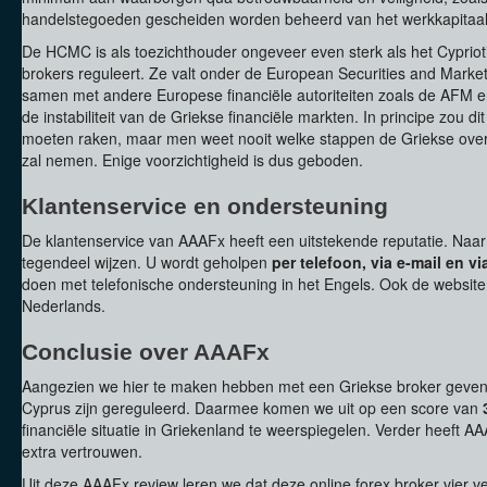
handelstegoeden gescheiden worden beheerd van het werkkapitaal
De HCMC is als toezichthouder ongeveer even sterk als het Cyprio
brokers reguleert. Ze valt onder de European Securities and Marke
samen met andere Europese financiële autoriteiten zoals de AFM en
de instabiliteit van de Griekse financiële markten. In principe zou dit
moeten raken, maar men weet nooit welke stappen de Griekse overh
zal nemen. Enige voorzichtigheid is dus geboden.
Klantenservice en ondersteuning
De klantenservice van AAAFx heeft een uitstekende reputatie. Naar
tegendeel wijzen. U wordt geholpen
per telefoon, via e-mail en vi
doen met telefonische ondersteuning in het Engels. Ook de website 
Nederlands.
Conclusie over AAAFx
Aangezien we hier te maken hebben met een Griekse broker geven 
Cyprus zijn gereguleerd. Daarmee komen we uit op een score van
financiële situatie in Griekenland te weerspiegelen. Verder heeft A
extra vertrouwen.
Uit deze AAAFx review leren we dat deze online forex broker vier 