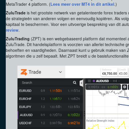
MetaTrader 4 platform. (
Lees meer over MT4 in dit artikel
.)
ZuluTrade
is het grootste netwerk van getalenteerde forex traders
de strategieën van anderen volgen en eenvoudig kopiëren. Als vol
kapitaal te beschermen. Voor een uitvoerige bespreking van dit
aut
review
.
ZuluTrading
(ZPT) is een webgebaseerd platform dat momenteel a
ZuluTrade. Dit handelsplatform is voorzien van allerlei technische
behoeften en vaardigheden. Daarnaast kunt u gebruik maken van
Z
algoritmen die u zelf bepaalt. Met ZPT breidt u de basisfunctionalite