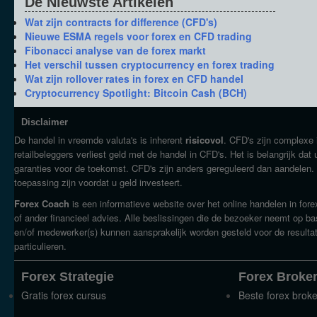
De
Nieuwste
Artikelen
Wat zijn contracts for difference (CFD's)
Nieuwe ESMA regels voor forex en CFD trading
Fibonacci analyse van de forex markt
Het verschil tussen cryptocurrency en forex trading
Wat zijn rollover rates in forex en CFD handel
Cryptocurrency Spotlight: Bitcoin Cash (BCH)
Disclaimer
De handel in vreemde valuta's is inherent
risicovol
. CFD's zijn complexe
retailbeleggers verliest geld met de handel in CFD's. Het is belangrijk da
garanties voor de toekomst. CFD's zijn anders gereguleerd dan aandelen. 
toepassing zijn voordat u geld investeert.
Forex Coach
is een informatieve website over het online handelen in for
of ander financieel advies. Alle beslissingen die de bezoeker neemt op b
en/of medewerker(s) kunnen aansprakelijk worden gesteld voor de resultat
particulieren.
Forex Strategie
Forex Broke
Gratis forex cursus
Beste forex brok