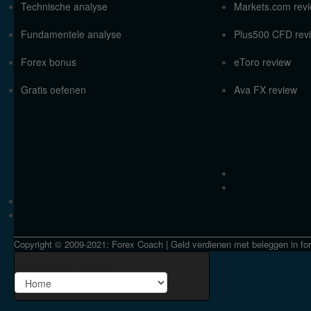
Technische analyse
Markets.com rev
Fundamentele analyse
Plus500 CFD rev
Forex bonus
eToro review
Gratis oefenen
Ava FX review
Copyright © 2009-2021: Forex Coach | Geld verdienen met beleggen in fo
AAAFx Broker Review