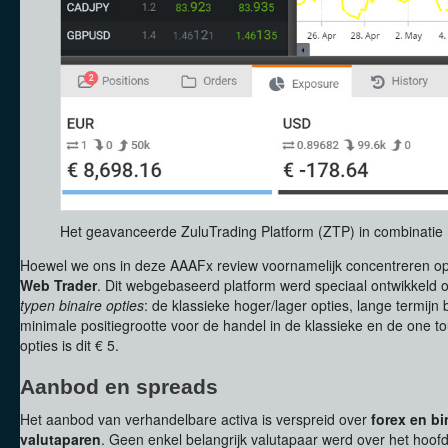
Het geavanceerde ZuluTrading Platform (ZTP) in combinati
Hoewel we ons in deze AAAFx review voornamelijk concentreren op
Web Trader
. Dit webgebaseerd platform werd speciaal ontwikkeld 
typen binaire opties
: de klassieke hoger/lager opties, lange termijn
minimale positiegrootte voor de handel in de klassieke en de one 
opties is dit € 5.
Aanbod en spreads
Het aanbod van verhandelbare activa is verspreid over
forex en bi
valutaparen
. Geen enkel belangrijk valutapaar werd over het hoo