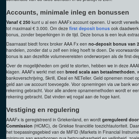
Accounts, minimale inleg en bonussen
Vanaf € 250
kunt u al een AAAFx account openen. U wordt verwe
tot maximaal € 3.000. Om deze
first deposit bonus
ook daadwerkel
bonus, zonder beperkingen in de tijd. Deze bonus is een leuk extr
Daarnaast biedt forex broker AAA Fx een
no-deposit bonus van 2
handelen, zonder dat u zelf een inleg hoeft te doen. De voorwaard
bonus is aan dezelfde volumevereisten onderworpen als de first-de
Over de mogelijkheden om geld te storten, hebben we in deze AAAF
klagen. AAAFx werkt met een
breed scala aan betaalmethoden
, 
bankoverschrijving, Skrill, iDeal en NETeller. Geld opnemen moet 
geld aan uw account toevoegde. Voor opnemingen via uw bank word
rekening gebracht. Voor alle andere opnamemethoden wordt er een fo
rekening gebracht. Dat vinden wij nogal aan de hoge kant.
Vestiging en regulering
AAAFx is geregistreerd in Griekenland, en wordt
gereguleerd door 
Commission
(HCMC), de Griekse financiële toezichtautoriteit. Daa
het toepassingsgebied van de MiFID (Markets in Financial Instrument
minimum aan waarborgen qua betrouwbaarheid en veiligheid, zoals 