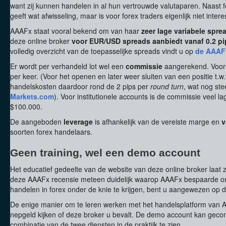
want zij kunnen handelen in al hun vertrouwde valutaparen. Naast f
geeft wat afwisseling, maar is voor forex traders eigenlijk niet intere
AAAFx staat vooral bekend om van haar
zeer lage variabele spre
deze online broker
voor EUR/USD spreads aanbiedt vanaf 0.2 pi
volledig overzicht van de toepasselijke spreads vindt u op
de AAAF
Er wordt per verhandeld lot wel een
commissie
aangerekend. Voor r
per keer. (Voor het openen en later weer sluiten van een positie t.w.
handelskosten daardoor rond de 2 pips per
round turn
, wat nog ste
Markets.com
). Voor institutionele accounts is de commissie veel l
$100.000.
De aangeboden
leverage
is afhankelijk van de vereiste marge en
v
soorten forex handelaars.
Geen training, wel een demo account
Het educatief gedeelte van de website van deze online broker laat
deze AAAFx recensie meteen duidelijk waarop AAAFx bespaarde om
handelen in forex onder de knie te krijgen, bent u aangewezen op 
De enige manier om te leren werken met het handelsplatform van 
nepgeld kijken of deze broker u bevalt. De demo account kan ge
combinatie van de twee diensten in de praktijk te zien.