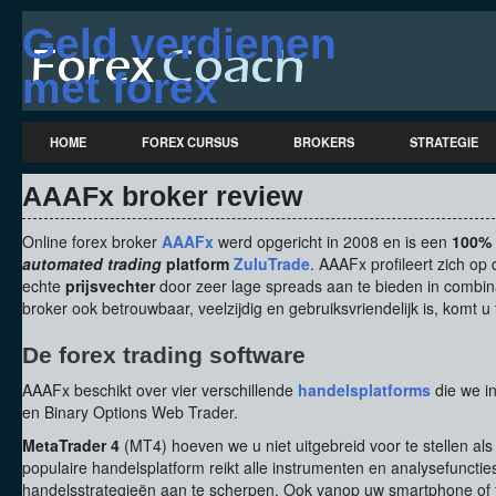
Geld verdienen
met forex
trading (forex
HOME
FOREX CURSUS
BROKERS
STRATEGIE
artikelen, forex
AAAFx broker review
broker reviews,
Online forex broker
AAAFx
werd opgericht in 2008 en is een
100% 
forex strategie)
automated trading
platform
ZuluTrade
. AAAFx profileert zich op
echte
prijsvechter
door zeer lage spreads aan te bieden in combin
broker ook betrouwbaar, veelzijdig en gebruiksvriendelijk is, komt 
De forex trading software
AAAFx beschikt over vier verschillende
handelsplatforms
die we i
en Binary Options Web Trader.
MetaTrader 4
(MT4) hoeven we u niet uitgebreid voor te stellen als
populaire handelsplatform reikt alle instrumenten en analysefuncti
handelsstrategieën aan te scherpen. Ook vanop uw smartphone of 