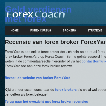
Geld verdienen
met forex
trading (forex
HOME
FOREX CURSUS
BROKERS
STRATEGIE
artikelen, forex
Recensie van forex broker ForexYa
broker reviews,
ForexYard is een online forex broker die zich richt op de retail for
forex strategie)
forex broker ForexYard op Forex Coach. Bent u geïnteresseerd in 
weten in de commentaarsectie hieronder of via het
contactformuli
ForexYard toe aan onze forex broker reviews.
Bezoek de website van broker ForexYard
.
Kijkt u ondertussen eens naar de
forex brokers
die we al wel beoor
behoeften als forex belegger.
Terug naar het overzicht met forex broker recensies