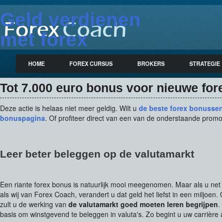
Geld verdienen
met forex
trading (forex
HOME
FOREX CURSUS
BROKERS
STRATEGIE
artikelen, forex
Tot 7.000 euro bonus voor nieuwe for
broker reviews,
Deze actie is helaas niet meer geldig. Wilt u
de beste forex bonusse
forex strategie)
bonuspagina
. Of profiteer direct van een van de onderstaande promo
Leer beter beleggen op de valutamarkt
Een riante forex bonus is natuurlijk mooi meegenomen. Maar als u net
als wij van Forex Coach, verandert u dat geld het liefst in een miljoen.
zult u de werking van
de valutamarkt goed moeten leren begrijpen
.
basis om winstgevend te beleggen in valuta's. Zo begint u uw carrière