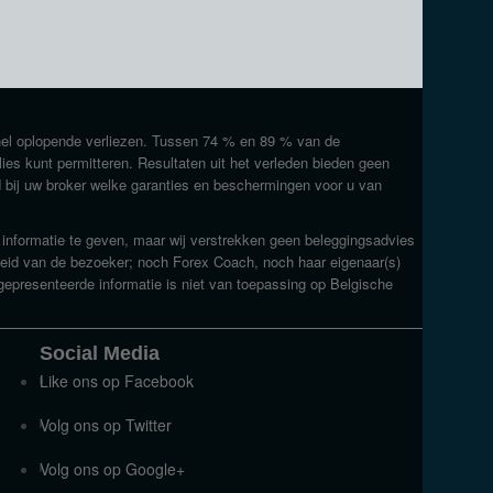
nel oplopende verliezen. Tussen 74 % en 89 % van de
rlies kunt permitteren. Resultaten uit het verleden bieden geen
d bij uw broker welke garanties en beschermingen voor u van
e informatie te geven, maar wij verstrekken geen beleggingsadvies
kheid van de bezoeker; noch Forex Coach, noch haar eigenaar(s)
gepresenteerde informatie is niet van toepassing op Belgische
Social Media
Like ons op Facebook
Volg ons op Twitter
Volg ons op Google+