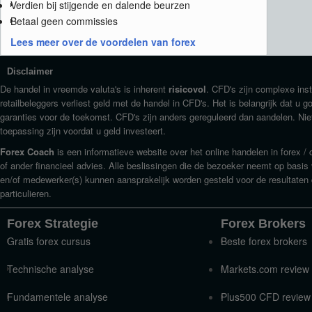
Verdien bij stijgende en dalende beurzen
Betaal geen commissies
Lees meer over de voordelen van forex
Disclaimer
De handel in vreemde valuta's is inherent
risicovol
. CFD's zijn complexe in
retailbeleggers verliest geld met de handel in CFD's. Het is belangrijk dat u 
garanties voor de toekomst. CFD's zijn anders gereguleerd dan aandelen. Niet
toepassing zijn voordat u geld investeert.
Forex Coach
is een informatieve website over het online handelen in forex 
of ander financieel advies. Alle beslissingen die de bezoeker neemt op basis
en/of medewerker(s) kunnen aansprakelijk worden gesteld voor de resultaten 
particulieren.
Forex Strategie
Forex Brokers
Gratis forex cursus
Beste forex brokers
Technische analyse
Markets.com review
Fundamentele analyse
Plus500 CFD review