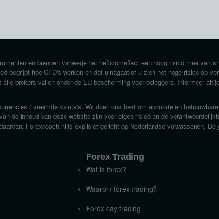
strumenten en brengen vanwege het hefboomeffect een hoog risico mee van s
goed begrijpt hoe CFD's werken en dat u nagaat of u zich het hoge risico op ve
 alle brokers vallen onder de EU-bescherming voor beleggers. Informeer altij
/ currencies / vreemde valuta's. Wij doen ons best om accurate en betrouwbar
 van de inhoud van deze website zijn voor eigen risico en de verantwoordelij
daarvan. Forexcoach.nl is expliciet gericht op Nederlandse volwassenen. De 
Forex Trading
Wat is forex?
Waarom forex trading?
Forex day trading