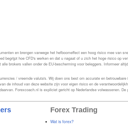
trumenten en brengen vanwege het hefboomeffect een hoog risico mee van sn
goed begrijpt hoe CFD's werken en dat u nagaat of u zich het hoge risico op ve
 alle brokers vallen onder de EU-bescherming voor beleggers. Informeer altij
 currencies / vreemde valuta's. Wij doen ons best om accurate en betrouwbare
 van de inhoud van deze website zijn voor eigen risico en de verantwoordelij
daarvan. Forexcoach.nl is expliciet gericht op Nederlandse volwassenen. De 
ers
Forex Trading
Wat is forex?