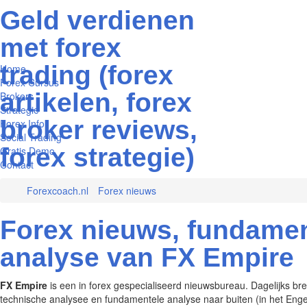
Geld verdienen
met forex
trading (forex
Home
Forex Cursus
artikelen, forex
Brokers
Strategie
broker reviews,
Forex Info
Social Trading
forex strategie)
Gratis Demo
Contact
Forexcoach.nl
Forex nieuws
Forex nieuws, fundamen
analyse van FX Empire
FX Empire
is een in forex gespecialiseerd nieuwsbureau. Dagelijks bre
technische analysee en fundamentele analyse naar buiten (in het Engels